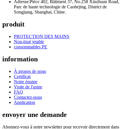
Adresse:
Pièce 402, Bâtiment 37, No.258 Xinzhuan Road,
Parc de haute technologie de Caohejing, District de
Songjiang, Shanghai, Chine.
produit
PROTECTION DES MAINS
Non-tissé jetable
consommables PE
information
À propos de nous
Certificat
Notre équipe
Visite de l'usine
FAQ
Contactez-nous
Application
envoyer une demande
Abonnez-vous à notre newsletter pour recevoir directement dans