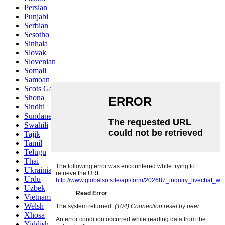
Persian
Punjabi
Serbian
Sesotho
Sinhala
Slovak
Slovenian
Somali
Samoan
Scots Gaelic
Shona
Sindhi
Sundanese
Swahili
Tajik
Tamil
Telugu
Thai
Ukrainian
Urdu
Uzbek
Vietnamese
Welsh
Xhosa
Yiddish