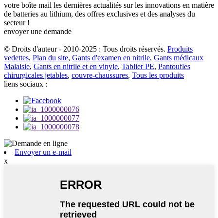
votre boîte mail les dernières actualités sur les innovations en matière
de batteries au lithium, des offres exclusives et des analyses du
secteur !
envoyer une demande
© Droits d'auteur - 2010-2025 : Tous droits réservés.
Produits
vedettes
,
Plan du site
,
Gants d'examen en nitrile
,
Gants médicaux
Malaisie
,
Gants en nitrile et en vinyle
,
Tablier PE
,
Pantoufles
chirurgicales jetables
,
couvre-chaussures
,
Tous les produits
liens sociaux :
Envoyer un e-mail
x